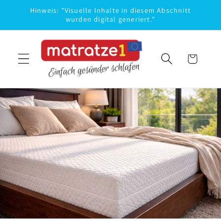
Direkt
Hinweis: "Visuelle Inhalte in diesem Abschnitt
zum
wurden digital generiert."
Inhalt
Warenkorb