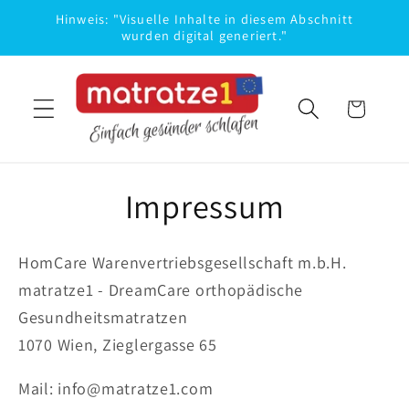
Direkt
Hinweis: "Visuelle Inhalte in diesem Abschnitt
zum
wurden digital generiert."
Inhalt
Warenkorb
Impressum
HomCare Warenvertriebsgesellschaft m.b.H.
matratze1 - DreamCare orthopädische
Gesundheitsmatratzen
1070 Wien, Zieglergasse 65
Mail: info@matratze1.com