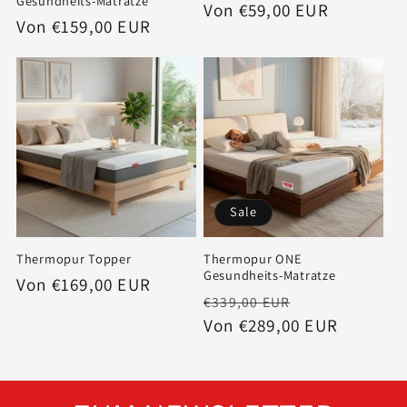
Gesundheits-Matratze
Normaler
Von €59,00 EUR
Normaler
Von €159,00 EUR
Preis
Preis
Sale
Thermopur Topper
Thermopur ONE
Gesundheits-Matratze
Normaler
Von €169,00 EUR
Normaler
Verkaufsspre
€339,00 EUR
Preis
Preis
Von €289,00 EUR